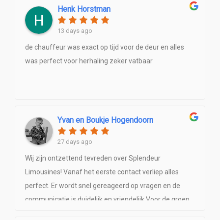
Beide chauffeurs heel spontaan,leuk en
Henk Horstman
professioneel.Een onvergetelijke dag met onze mega
13 days ago
Hummer.Een echte aanraderDit ga ik nog eens
plannen.....
de chauffeur was exact op tijd voor de deur en alles
was perfect voor herhaling zeker vatbaar
Yvan en Boukje Hogendoorn
27 days ago
Wij zijn ontzettend tevreden over Splendeur
Limousines! Vanaf het eerste contact verliep alles
perfect. Er wordt snel gereageerd op vragen en de
communicatie is duidelijk en vriendelijk.Voor de groep
8-première van onze kinderen hadden we twee grote