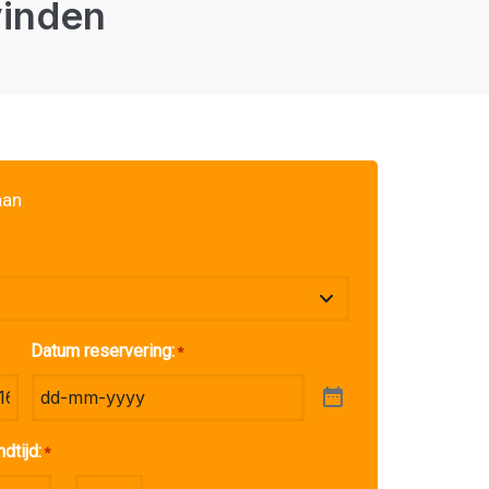
vinden
aan
Datum reservering:
*
ndtijd:
*