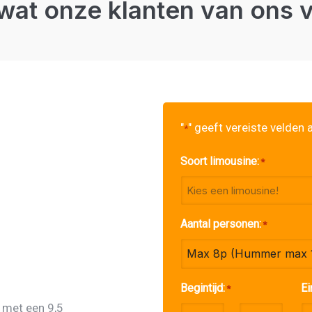
wat onze klanten van ons 
"
" geeft vereiste velden 
*
Soort limousine:
*
Aantal personen:
*
Begintijd:
Ei
*
 met een 9,5