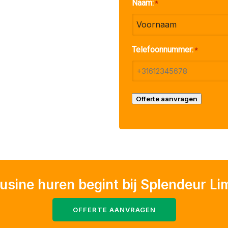
Naam:
*
Voornaam
Telefoonnummer:
*
Offerte aanvragen
usine huren begint bij Splendeur L
OFFERTE AANVRAGEN