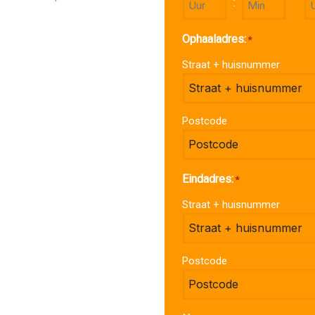
:
UU
MM
U
Ophaaladres:
*
Straat + huisnummer
Postcode
Eindadres:
*
Straat + huisnummer
Postcode