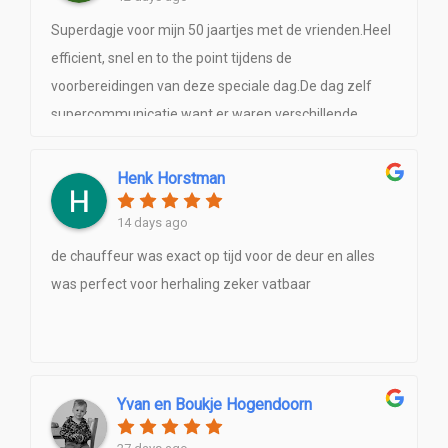
Superdagje voor mijn 50 jaartjes met de vrienden.Heel
efficient, snel en to the point tijdens de
voorbereidingen van deze speciale dag.De dag zelf
supercommunicatie want er waren verschillende
excursies gepland, maar alles was perfect getimed.
Beide chauffeurs heel spontaan,leuk en
Henk Horstman
professioneel.Een onvergetelijke dag met onze mega
14 days ago
Hummer.Een echte aanraderDit ga ik nog eens
plannen.....
de chauffeur was exact op tijd voor de deur en alles
was perfect voor herhaling zeker vatbaar
Yvan en Boukje Hogendoorn