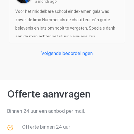
a month ago
professionele organisatie met uitstekende service en
was perfect geregeld en maakte deze bijzondere
oog voor detail. Wij raden Splendeur Limousines van
avond nóg specialer. Onze dochter heeft er enorm van
Voor het middelbare school eindexamen gala was
harte aan!
genoten. We raden ze dan ook van harte aan. Bedankt
zowel de limo Hummer als de chauffeur één grote
voor de geweldige service!
belevenis en iets om nooit te vergeten. Speciale dank
aan de man achter het stuur, vanwege zijn
enthousiasme, betrokkenheid en ontspannen houding.
Volgende beoordelingen
De 8 jongeren in zijn auto hebben genoten en voelden
zich de koning te rijk.
Offerte aanvragen
Binnen 24 uur een aanbod per mail.
Offerte binnen 24 uur