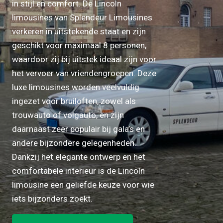
in stijl en comfort. De Lincoln
limousines van Splendeur Limousines
verkeren in uitstekende staat en zijn
geschikt voor maximaal 8 personen,
waardoor zij bij uitstek ideaal zijn voor
het vervoer van vriendengroepen. Deze
luxe limousines worden veelvuldig
ingezet voor bruiloften, zowel als
trouwauto of volgauto, en zijn
daarnaast zeer populair bij gala’s en
andere bijzondere gelegenheden.
Dankzij het elegante ontwerp en het
comfortabele interieur is de Lincoln
limousine een geliefde keuze voor wie
iets bijzonders zoekt.