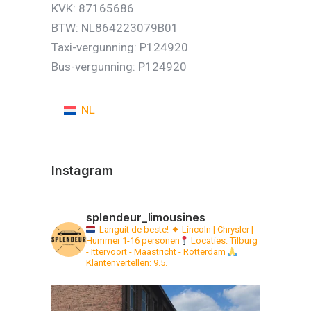
KVK: 87165686
BTW: NL864223079B01
Taxi-vergunning: P124920
Bus-vergunning: P124920
NL
Instagram
splendeur_limousines
Languit de beste!
Lincoln | Chrysler |
Hummer 1-16 personen
Locaties: Tilburg
- Ittervoort - Maastricht - Rotterdam
Klantenvertellen: 9.5.