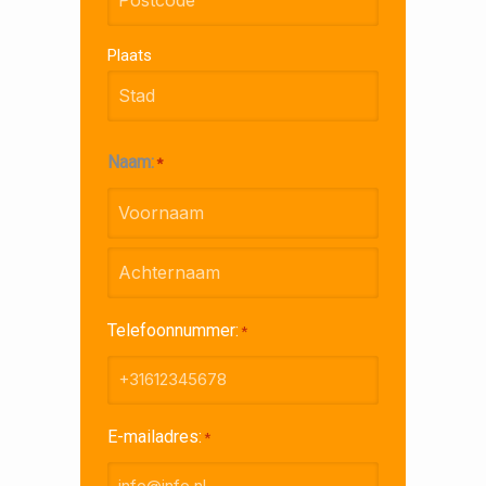
Plaats
Naam:
*
Voornaam
Achternaam
Telefoonnummer:
*
E-mailadres:
*