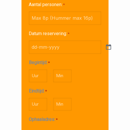
Aantal personen:
*
Datum reservering:
*
Begintijd:
*
:
UU
MM
Eindtijd:
*
:
UU
MM
Ophaaladres:
*